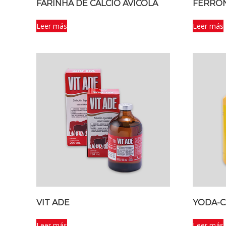
FARINHA DE CALCIO AVÍCOLA
FERRON
Leer más
Leer más
VIT ADE
YODA-C
Leer más
Leer más