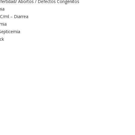
ertidad/ Abortos / Defectos Congénitos
mia
/ml – Diarrea
emia
Septicemia
uck