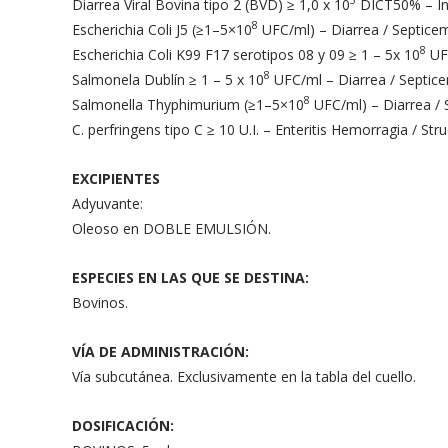
5
Diarrea Viral Bovina tipo 2 (BVD) ≥ 1,0 x 10
DICT50% – Inf
8
Escherichia Coli J5 (≥1–5×10
UFC/ml) – Diarrea / Septice
8
Escherichia Coli K99 F17 serotipos 08 y 09 ≥ 1 – 5x 10
UFC
8
Salmonela Dublín ≥ 1 – 5 x 10
UFC/ml – Diarrea / Septic
8
Salmonella Thyphimurium (≥1–5×10
UFC/ml) – Diarrea / 
C. perfringens tipo C ≥ 10 U.I. – Enteritis Hemorragia / Str
EXCIPIENTES
Adyuvante:
Oleoso en DOBLE EMULSIÓN.
ESPECIES EN LAS QUE SE DESTINA:
Bovinos.
VÍA DE ADMINISTRACIÓN:
Vía subcutánea. Exclusivamente en la tabla del cuello.
DOSIFICACIÓN: