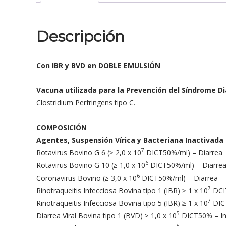
Descripción
Con IBR y BVD en DOBLE EMULSIÓN
Vacuna utilizada para la Prevención del Síndrome D
Clostridium Perfringens tipo C.
COMPOSICIÓN
Agentes, Suspensión Vírica y Bacteriana Inactivad
7
Rotavirus Bovino G 6 (≥ 2,0 x 10
DICT50%/ml) – Diarrea
6
Rotavirus Bovino G 10 (≥ 1,0 x 10
DICT50%/ml) – Diarre
6
Coronavirus Bovino (≥ 3,0 x 10
DICT50%/ml) – Diarrea
7
Rinotraqueitis Infecciosa Bovina tipo 1 (IBR) ≥ 1 x 10
DCIT
7
Rinotraqueitis Infecciosa Bovina tipo 5 (IBR) ≥ 1 x 10
DICT
5
Diarrea Viral Bovina tipo 1 (BVD) ≥ 1,0 x 10
DICT50% – Inf