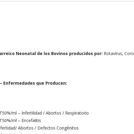
iarreico Neonatal de los Bovinos producidos por:
Rotavirus, Coro
a – Enfermedades que Producen:
a
50%/ml – Infertilidad / Abortos / Respiratorio
50%/ml – Encefalitis
ertidad/ Abortos / Defectos Congénitos