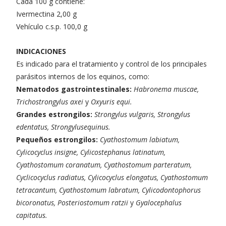
Cada 100 g contiene:
Ivermectina 2,00 g
Vehículo c.s.p. 100,0 g
INDICACIONES
Es indicado para el tratamiento y control de los principales
parásitos internos de los equinos, como:
Nematodos gastrointestinales:
Habronema muscae,
Trichostrongylus axei
y
Oxyuris equi.
Grandes estrongilos:
Strongylus vulgaris, Strongylus
edentatus, Strongylusequinus.
Pequeños estrongilos:
Cyathostomum labiatum,
Cylicocyclus insigne, Cylicostephanus latinatum,
Cyathostomum coranatum, Cyathostomum parteratum,
Cyclicocyclus radiatus, Cylicocyclus elongatus, Cyathostomum
tetracantum, Cyathostomum labratum, Cylicodontophorus
bicoronatus, Posteriostomum ratzii
y
Gyalocephalus
capitatus.