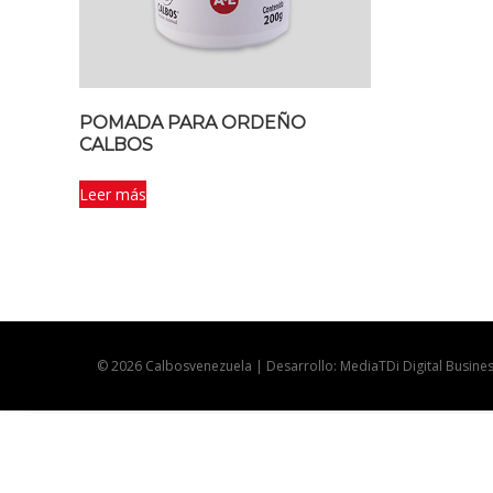
POMADA PARA ORDEÑO
CALBOS
Leer más
© 2026 Calbosvenezuela | Desarrollo: MediaTDi Digital Busine