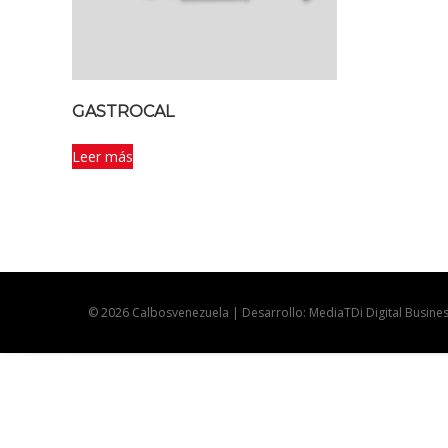
GASTROCAL
Leer más
© 2026 Calbosvenezuela | Desarrollo: MediaTDi Digital Busine