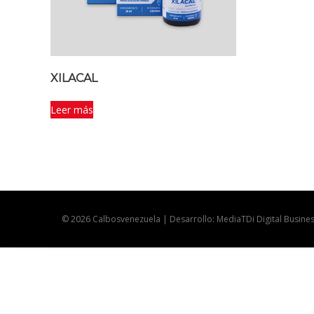
XILACAL
Leer más
© 2026 Calbosvenezuela | Desarrollo: MediaTDi Digital Busine